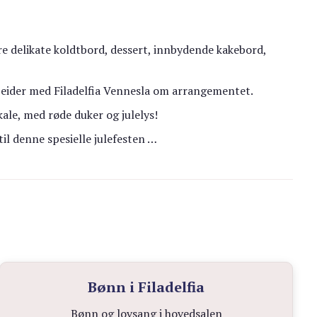
ore delikate koldtbord, dessert, innbydende kakebord,
rbeider med Filadelfia Vennesla om arrangementet.
okale, med røde duker og julelys!
il denne spesielle julefesten …
Bønn i Filadelfia
Bønn og lovsang i hovedsalen