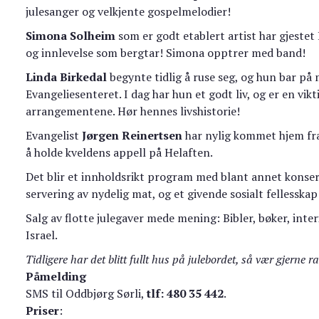
julesanger og velkjente gospelmelodier!
Simona Solheim
som er godt etablert artist har gjeste
og innlevelse som bergtar! Simona opptrer med band!
Linda Birkedal
begynte tidlig å ruse seg, og hun bar på my
Evangeliesenteret. I dag har hun et godt liv, og er en vi
arrangementene. Hør hennes livshistorie!
Evangelist
Jørgen Reinertsen
har nylig kommet hjem fra
å holde kveldens appell på Helaften.
Det blir et innholdsrikt program med blant annet konsert, 
servering av nydelig mat, og et givende sosialt fellesskap
Salg av flotte julegaver mede mening: Bibler, bøker, inte
Israel.
Tidligere har det blitt fullt hus på julebordet, så vær gjerne
Påmelding
SMS til Oddbjørg Sørli,
tlf: 480 35 442
.
Priser
: