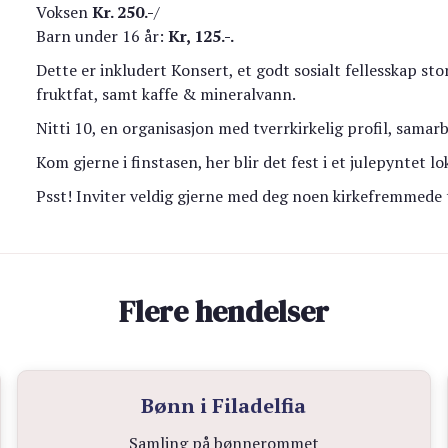
Voksen
Kr. 250.-
/
Barn under 16 år:
Kr, 125.-.
Dette er inkludert Konsert, et godt sosialt fellesskap st
fruktfat, samt kaffe & mineralvann.
Nitti 10, en organisasjon med tverrkirkelig profil, sama
Kom gjerne i finstasen, her blir det fest i et julepyntet l
Psst! Inviter veldig gjerne med deg noen kirkefremmede t
Flere hendelser
Bønn i Filadelfia
Samling på bønnerommet