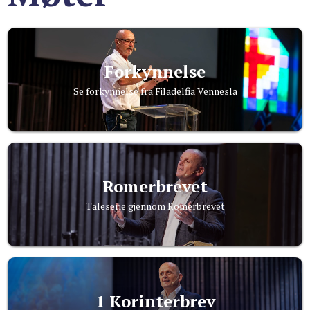
Forkynnelse
Se forkynnelse fra Filadelfia Vennesla
Romerbrevet
Taleserie gjennom Romerbrevet
1 Korinterbrev