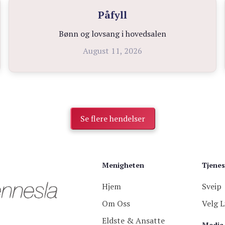
Påfyll
Bønn og lovsang i hovedsalen
August 11, 2026
Se flere hendelser
Menigheten
Tjenes
Hjem
Sveip
Om Oss
Velg L
Eldste & Ansatte
Media