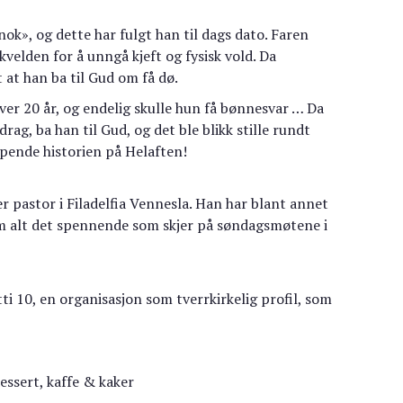
nok», og dette har fulgt han til dags dato. Faren
kvelden for å unngå kjeft og fysisk vold. Da
 at han ba til Gud om få dø.
over 20 år, og endelig skulle hun få bønnesvar … Da
rag, ba han til Gud, og det ble blikk stille rundt
ipende historien på Helaften!
r pastor i Filadelfia Vennesla. Han har blant annet
 om alt det spennende som skjer på søndagsmøtene i
ti 10, en organisasjon som tverrkirkelig profil, som
dessert, kaffe & kaker