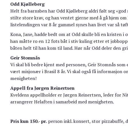
Odd Kjølleberg
Helt fra barnsben har Odd Kjølleberg aldri følt seg «god 
stilte store krav, og han ventet gjerne med å gå hjem om 
listelendingen var 8 år gammel synes han livet var så tøft
Kona, Jane, hadde bedt om at Odd skulle bli en kristen i 
han måtte ro en 12 fots båt i stiv kuling etter et jobboppd
båten helt til han kom til land. Hør når Odd deler den gr
Geir Stomnås
Vi skal bli bedre kjent med personen, Geir Stomnås som e
vært misjonær i Brasil 8 år. Vi skal også få informasjon
menigheten!
Appell fra Jørgen Reinertsen
Kveldens appellholder er Jørgen Reinertsen, leder for Nit
arrangerer Helaften i samarbeid med menigheten.
Pris kun 150.- pr.
person inkl. konsert, stor pizzabuffe, 