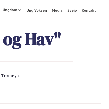
Ungdom
Ung Voksen
Media
Sveip
Kontakt
 og Hav"
å Tromøya.