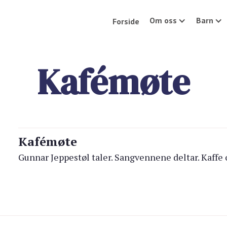
Om oss
Barn
Forside
Kafémøte
Kafémøte
Gunnar Jeppestøl taler. Sangvennene deltar. Kaffe 