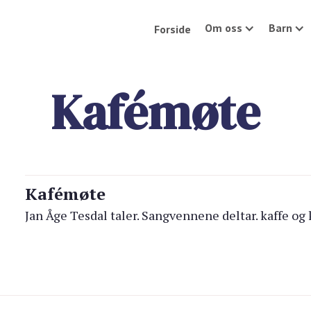
Om oss
Barn
Forside
Kafémøte
Kafémøte
Jan Åge Tesdal taler. Sangvennene deltar. kaffe og 