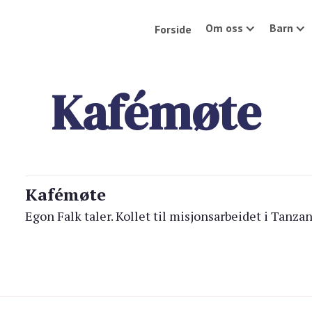
Om oss
Barn
Forside
Kafémøte
Kafémøte
Egon Falk taler. Kollet til misjonsarbeidet i Tanza