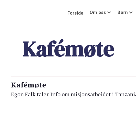
Om oss
Barn
Forside
Kafémøte
Kafémøte
Egon Falk taler. Info om misjonsarbeidet i Tanzani