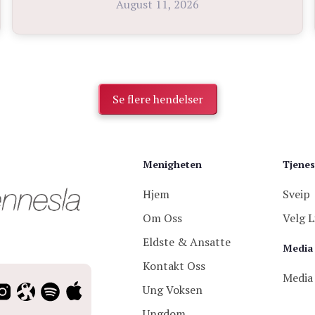
August 11, 2026
Se flere hendelser
Menigheten
Tjenes
Hjem
Sveip
Om Oss
Velg L
Eldste & Ansatte
Media
Kontakt Oss
Media
Ung Voksen
Ungdom