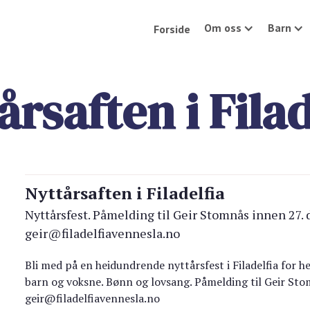
Om oss
Barn
Forside
årsaften i Filad
Nyttårsaften i Filadelfia
Nyttårsfest. Påmelding til Geir Stomnås innen 27. 
geir@filadelfiavennesla.no
Bli med på en heidundrende nyttårsfest i Filadelfia for h
barn og voksne. Bønn og lovsang. Påmelding til Geir Sto
geir@filadelfiavennesla.no