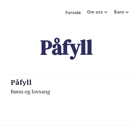
Om oss
Barn
Forside
Påfyll
Påfyll
Bønn og lovsang