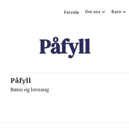
Om oss
Barn
Forside
Påfyll
Påfyll
Bønn og lovsang