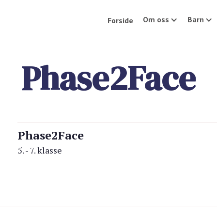
Om oss
Barn
Forside
Phase2Face
Phase2Face
5. - 7. klasse