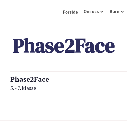
Om oss
Barn
Forside
Phase2Face
Phase2Face
5. - 7. klasse