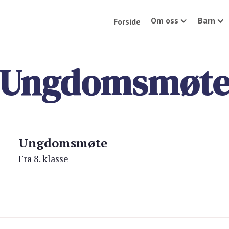
Om oss
Barn
Forside
Ungdomsmøt
Ungdomsmøte
Fra 8. klasse