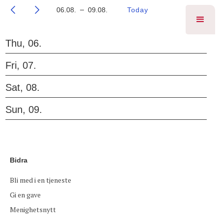
06.08.
09.08.
Today
Thu, 06.
M
Fri, 07.
T
Sat, 08.
W
Sun, 09.
T
Bidra
Bli med i en tjeneste
Gi en gave
Menighetsnytt