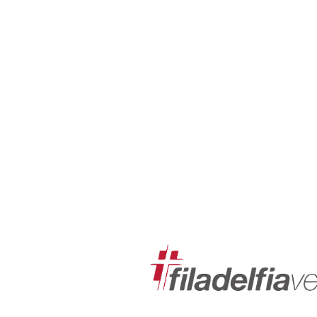
Pinsefest
11:00
Geir Stomnås taler. Søndagsskole. Norea
28.5.23
etter møtet. Møtet strømmes også på Y
Pinsefest
11:00
Jørn Strand taler. Mikael Järlestrand del
29.5.23
etter møtet. Møtet strømmes også på Y