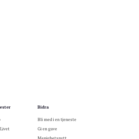
efest
and taler. Kafé etter møtet. Møtet strømmes også på YouTube.
efest
nås taler. Mikael Järlestrand deltar. Kafé etter møtet. Møtet
 også på YouTube.
ester
Bidra
p
Bli med i en tjeneste
Livet
Gi en gave
Menighetsnytt