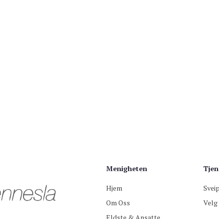
19:00
Pins
 Mediemisjon deltar. Grillmat
Jørn Str
28.5.23
ouTube.
Pins
19:00
tar. Søndagsskole. Grillmat
Geir Stom
29.5.23
ouTube.
strømmes
Menigheten
Tjen
Hjem
Svei
Om Oss
Velg 
Eldste & Ansatte