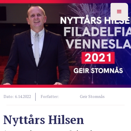
|
Dato:
6.14.2022
Forfatter:
Geir Stomnås
Nyttårs Hilsen