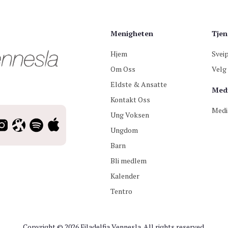
Menigheten
Tjen
Hjem
Svei
Om Oss
Velg 
Eldste & Ansatte
Med
Kontakt Oss
Medi
Ung Voksen
Ungdom
Barn
Bli medlem
Kalender
Tentro
Copyright © 2026 Filadelfia Vennesla. All rights reserved.