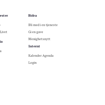
ester
Bidra
p
Bli med i en tjeneste
Livet
Gi en gave
Menighetsnytt
ia
Internt
a
Kalender Agenda
Login